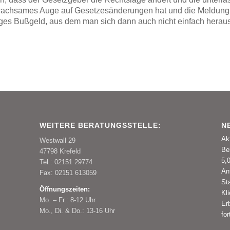
n wachsames Auge auf Gesetzesänderungen hat und die Meldung 
iges Bußgeld, aus dem man sich dann auch nicht einfach herau
WEITERE BERATUNGSSTELLE:
N
Ak
Westwall 29
Be
47798 Krefeld
5,
Tel.: 02151 29774
An
Fax: 02151 613059
St
Öffnungszeiten:
Kli
Mo. – Fr.: 8-12 Uhr
Er
Mo., Di. & Do.: 13-16 Uhr
for