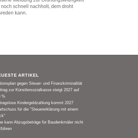
noch schnell nachholt, dem droht
sreden kann.
EUESTE ARTIKEL
tionsplan gegen Steuer- und Finanzkriminalität
itrag zur Künstlersozialkasse steigt 2027 auf
0 %
tragslose Kindergeldzahlung kommt 2027
artschuss für die "Steuererklärung mit einem
ck"
be kann Abzugsbeträge für Baudenkmäler nicht
tführen