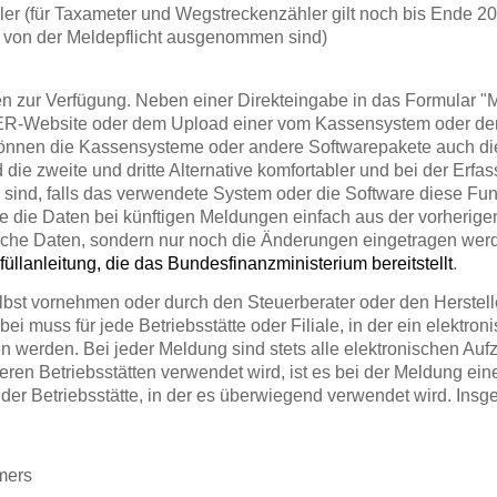
r (für Taxameter und Wegstreckenzähler gilt noch bis Ende 2
h von der Meldepflicht ausgenommen sind)
en zur Verfügung. Neben einer Direkteingabe in das Formular "M
R-Website oder dem Upload einer vom Kassensystem oder der 
nen die Kassensysteme oder andere Softwarepakete auch die 
ie zweite und dritte Alternative komfortabler und bei der Erfa
sind, falls das verwendete System oder die Software diese Funk
die Daten bei künftigen Meldungen einfach aus der vorherigen 
liche Daten, sondern nur noch die Änderungen eingetragen w
füllanleitung, die das Bundesfinanzministerium bereitstellt
.
st vornehmen oder durch den Steuerberater oder den Herstelle
 muss für jede Betriebsstätte oder Filiale, in der ein elektr
 werden. Bei jeder Meldung sind stets alle elektronischen Auf
en Betriebsstätten verwendet wird, ist es bei der Meldung eine
 der Betriebsstätte, in der es überwiegend verwendet wird. Ins
mers