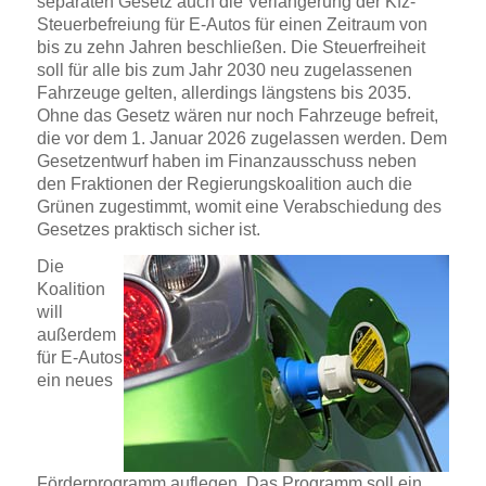
separaten Gesetz auch die Verlängerung der Kfz-
Steuerbefreiung für E-Autos für einen Zeitraum von
bis zu zehn Jahren beschließen. Die Steuerfreiheit
soll für alle bis zum Jahr 2030 neu zugelassenen
Fahrzeuge gelten, allerdings längstens bis 2035.
Ohne das Gesetz wären nur noch Fahrzeuge befreit,
die vor dem 1. Januar 2026 zugelassen werden. Dem
Gesetzentwurf haben im Finanzausschuss neben
den Fraktionen der Regierungskoalition auch die
Grünen zugestimmt, womit eine Verabschiedung des
Gesetzes praktisch sicher ist.
Die
Koalition
will
außerdem
für E-Autos
ein neues
Förderprogramm auflegen. Das Programm soll ein