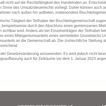
ft nicht auf die Rechtsfähigkeit des Handelnden an. Entscheide
 im Sinne des Umsatzsteuerrechts vorliegt. Daher können auch a
ehmer nach außen hin auftreten, insbesondere Bruchteilsgemein
ische Tätigkeit der Teilhaber der Bruchteilsgemeinschaft zuge
n, beispielsweise durch den Abschluss eines gemeinsamen Miet
ichtbar wird. Anders als bei Einzelverträgen der Teilhaber betr
er eines Miteigentumsanteils eines vermieteten Grundstücks Unt
anteils an die Gemeinschaft ab. Die zivilrechtliche Stellung als
usreichend.
ten der Gesetzesänderung anzuwenden. Es wird jedoch nicht bea
ngsauffassung auch für Zeiträume vor dem 1. Januar 2023 ang